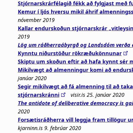
Stjórn­ar­skrár­fé­lagið fékk að fylgj­ast með 
Kemur í ljós hversu mikil áhrif almenning
nóvember 2019
Kallar endurskoðun stjórnarskrár „vitleysi
2019
Lög um ráðherra­ábyrgð og Lands­dóm verða e
Kynntu niðurstöður rökræðukönnunar
Skiptu um skoðun eftir að hafa kynnt sér 
Mikilvægt að almenningur komi að endursk
janúar 2020
Segir mikilvægt að fá almenning til að taka
stjórnarskránni
visir.is 25. janúar 2020
The antidote of deliberative democracy is ga
2020
Forsætisráðherra vill leggja fram tillögur 
kjarninn.is 9. febrúar 2020