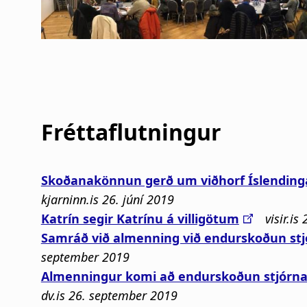
Fréttaflutningur
Skoðanakönnun gerð um viðhorf Íslendinga
kjarninn.is 26. júní 2019
Katrín segir Katrínu á villigötum
visir.is
Samráð við almenning við endurskoðun stj
september 2019
Almenningur komi að endurskoðun stjórn
dv.is 26. september 2019