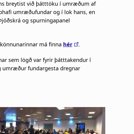
ins breytist við þátttöku í umræðum af
pphafi umræðufundar og í lok hans, en
r Þjóðskrá og spurningapanel
ukönnunarinnar má finna
hér
.
r sem lögð var fyrir þátttakendur í
nig umræður fundargesta dregnar