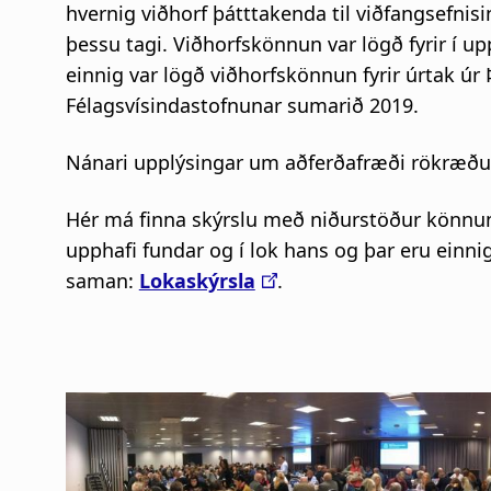
hvernig viðhorf þátttakenda til viðfangsefnis
þessu tagi. Viðhorfskönnun var lögð fyrir í u
einnig var lögð viðhorfskönnun fyrir úrtak ú
Félagsvísindastofnunar sumarið 2019.
Nánari upplýsingar um aðferðafræði rökræð
Hér má finna skýrslu með niðurstöður könnuna
upphafi fundar og í lok hans og þar eru ein
saman:
Lokaskýrsla
.