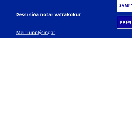
SAMÞ
Þessi síða notar vafrakökur
HAFN
Meiri upplýsingar
HÁSKÓLI ÍSLANDS
Gimli -
Sæmundargötu
10, 102 Reykjavík
Hér erum við