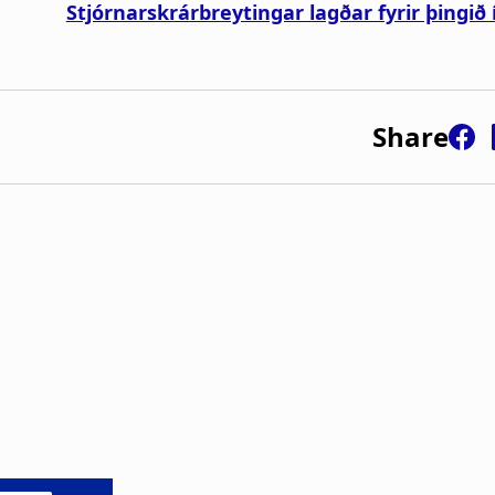
Stjórnarskrárbreytingar lagðar fyrir þingið 
Share