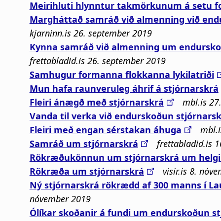
Meirihluti hlynntur takmörkunum á setu f
Margháttað samráð við almenning við end
kjarninn.is 26. september 2019
Kynna sam­ráð við al­menning um endur­sko
frettabladid.is 26. september 2019
Sam­hug­ur formanna flokk­anna lyk­il­atriði
Mun hafa raun­veru­leg áhrif á stjórn­ar­skrá
Fleiri ánægð með stjórnarskrá
mbl.is 27
Vanda til verka við end­ur­skoðun stjórn­arskr
Fleiri með eng­an sér­stak­an áhuga
mbl.
Samráð um stjórnarskrá
frettabladid.is 
Rökræðukönnun um stjórnarskrá um helg
Rökræða um stjórnarskrá
visir.is 8. nó
Ný stjórnarskrá rökrædd af 300 manns í La
nóvember 2019
Ólíkar skoðanir á fundi um endurskoðun st