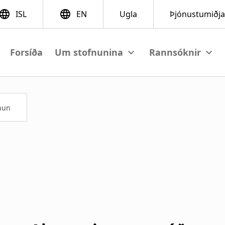
Forsíða
View submenu
View su
nun