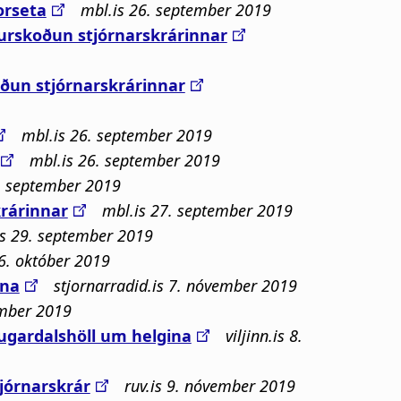
orseta
mbl.is 26. september 2019
urskoðun stjórnarskrárinnar
ðun stjórnar­skrárinnar
mbl.is 26. september 2019
mbl.is 26. september 2019
. september 2019
ár­inn­ar
mbl.is 27. september 2019
is 29. september 2019
16. október 2019
ina
stjornarradid.is 7. nóvember 2019
vember 2019
ugardalshöll um helgina
viljinn.is 8.
jórnarskrár
ruv.is 9. nóvember 2019