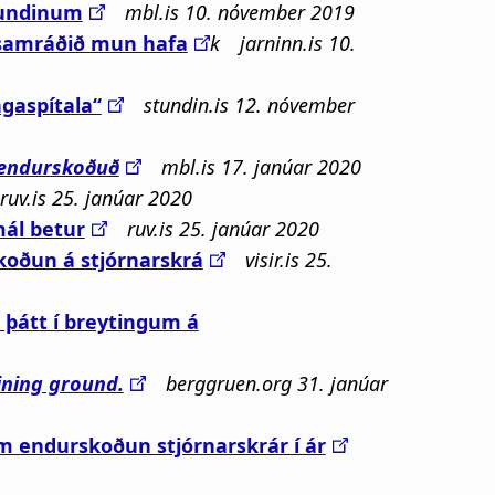
fund­in­um
mbl.is 10. nóvember 2019
ssamráðið mun hafa
k jarninn.is 10.
ngaspítala“
stundin.is 12. nóvember
nd­ur­skoðuð
mbl.is 17. janúar 2020
ruv.is 25. janúar 2020
mál betur
ruv.is 25. janúar 2020
oðun á stjórnarskrá
visir.is 25.
 þátt í breytingum á
ining ground.
berggruen.org 31. janúar
um endurskoðun stjórnarskrár í ár