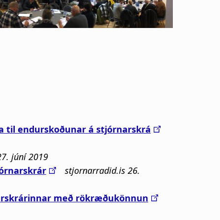
 til endurskoðunar á stjórnarskrá
 27. júní 2019
órnarskrár
stjornarradid.is 26.
arskrárinnar með rökræðukönnun