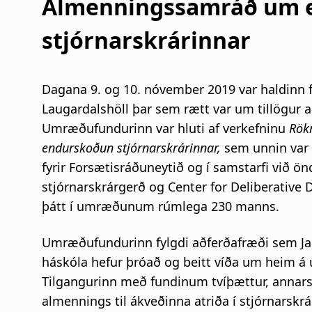
Almenningssamráð um 
stjórnarskrárinnar
Dagana 9. og 10. nóvember 2019 var haldinn
Laugardalshöll þar sem rætt var um tillögur a
Umræðufundurinn var hluti af verkefninu
Rök
endurskoðun stjórnarskrárinnar,
sem unnin var 
fyrir Forsætisráðuneytið og í samstarfi við ö
stjórnarskrárgerð og Center for Deliberative 
þátt í umræðunum rúmlega 230 manns.
Umræðufundurinn fylgdi aðferðafræði sem Jam
háskóla hefur þróað og beitt víða um heim 
Tilgangurinn með fundinum tvíþættur, annars
almennings til ákveðinna atriða í stjórnarskr