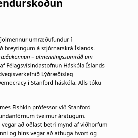
endurskoðun
 fjölmennur umræðufundur í
ð breytingum á stjórnarskrá Íslands.
ræðukönnun – almenningssamráð um
af Félagsvísindastofnun Háskóla Íslands
ndvegisverkefnið Lýðræðisleg
Democracy í Stanford háskóla. Alls tóku
es Fishkin prófessor við Stanford
á undanförnum tveimur áratugum.
 vegar að öðlast betri mynd af viðhorfum
ánni og hins vegar að athuga hvort og