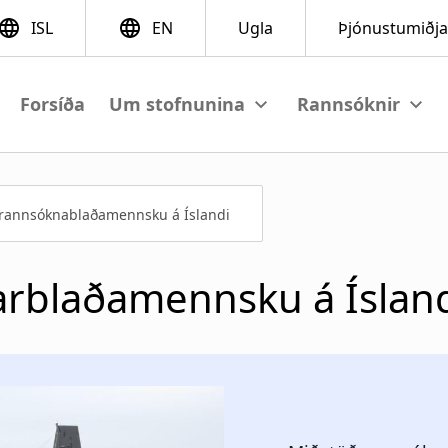
Forsíða
View submenu
View su
 rannsóknablaðamennsku á Íslandi
rblaðamennsku á Íslan