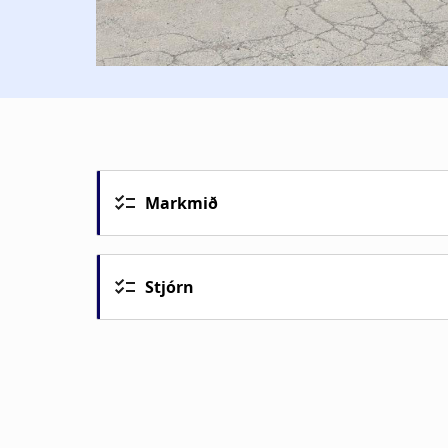
Markmið
Stjórn