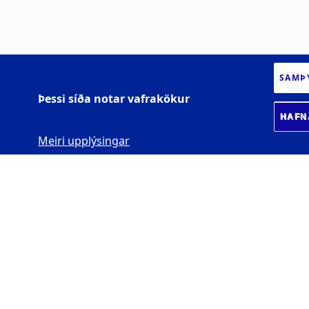
SAMÞ
Þessi síða notar vafrakökur
HAFN
Meiri upplýsingar
HÁSKÓLI ÍSLANDS
Gimli -