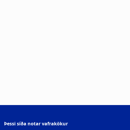
Þessi síða notar vafrakökur