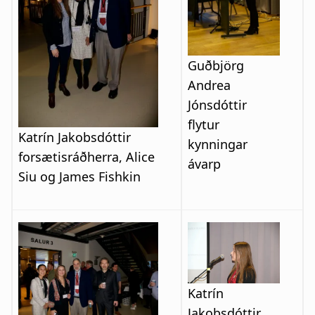
a
n
t
a
i
r
Guðbjörg
Andrea
o
s
Jónsdóttir
n
l
flytur
Katrín Jakobsdóttir
kynningar
ó
forsætisráðherra, Alice
ávarp
ð
Siu og James Fishkin
Katrín
Jakobsdóttir