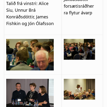
Talið frá vinstri: Alice
forsætisráðher
Siu, Unnur Brá
ra flytur ávarp
Konráðsdóttir, James
Fishkin og Jón Ólafsson