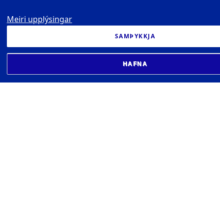
Meiri upplýsingar
SAMÞYKKJA
HAFNA
HÁSKÓLI ÍSLANDS