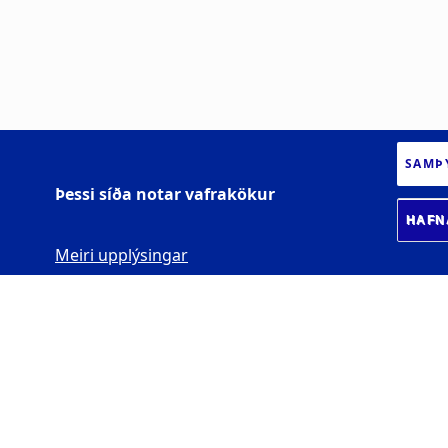
SAMÞ
Þessi síða notar vafrakökur
HAFN
Meiri upplýsingar
HÁSKÓLI ÍSLANDS