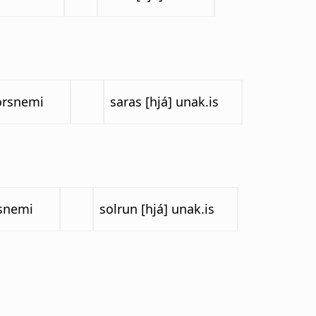
orsnemi
saras [hjá] unak.is
snemi
solrun [hjá] unak.is