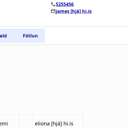
nemi
eliona [hjá] hi.is