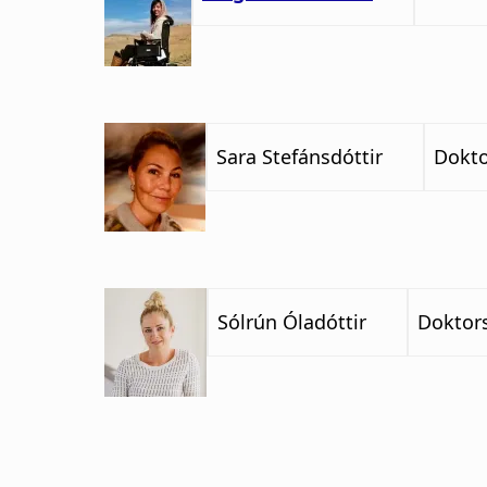
Sara Stefánsdóttir
Dokt
Sólrún Óladóttir
Doktor