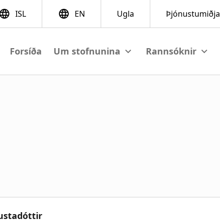
Forsíða
View submenu
View su