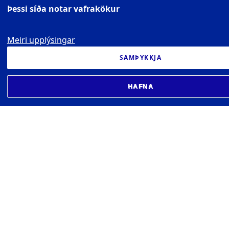
Þessi síða notar vafrakökur
Meiri upplýsingar
SAMÞYKKJA
HAFNA
HÁSKÓLI ÍSLANDS