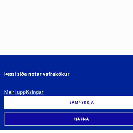
Þessi síða notar vafrakökur
Meiri upplýsingar
SAMÞYKKJA
HAFNA