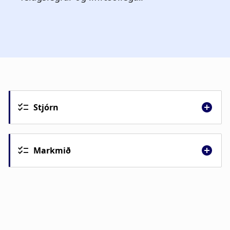
Stjórn
Markmið