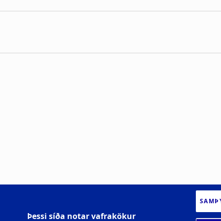
SAMÞ
Þessi síða notar vafrakökur