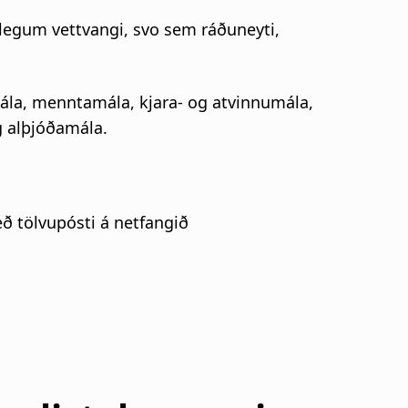
ðlegum vettvangi, svo sem ráðuneyti,
ála, menntamála, kjara- og atvinnumála,
 alþjóðamála.
 tölvupósti á netfangið