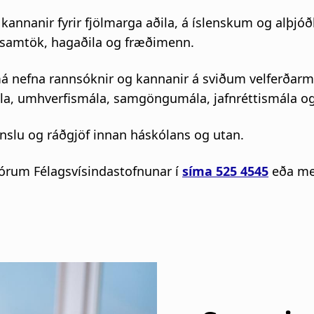
kannanir fyrir fjölmarga aðila, á íslenskum og alþjó
gasamtök, hagaðila og fræðimenn.
á nefna rannsóknir og kannanir á sviðum velferðarm
a, umhverfismála, samgöngumála, jafnréttismála og
nslu og ráðgjöf innan háskólans og utan.
jórum Félagsvísindastofnunar í
síma 525 4545
eða með