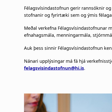
s
i
Félagsvísindastofnun gerir rannsóknir og 
a
stofnanir og fyrirtæki sem og ýmis féla
g
g
Meðal verkefna Félagsvísindastofnunar m
a
n
efnahagsmála, menningarmála, stjórnmál
t
a
Auk þess sinnir Félagsvísindastofnun ken
i
r
Nánari upplýsingar má fá hjá verkefnisst
o
felagsvisindastofnun@hi.is
.
s
n
l
ó
ð