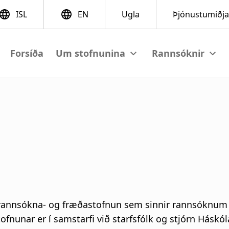
Forsíða
View submenu
View su
rannsókna- og fræðastofnun sem sinnir rannsóknum og
fnunar er í samstarfi við starfsfólk og stjórn Háskól