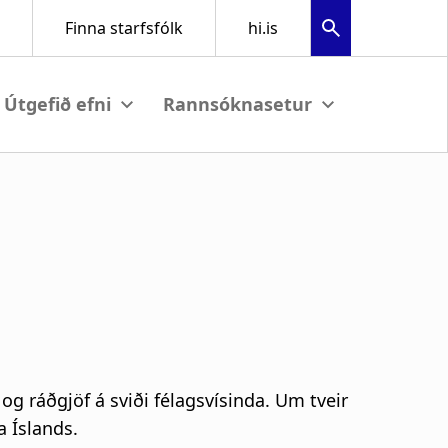
bmenu
View submenu
View submenu
 ráðgjöf á sviði félagsvísinda. Um tveir
a Íslands.