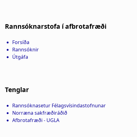
Rannsóknarstofa í afbrotafræði
Rannveig Þórisdóttir
Tenglar
Snorri Örn Árnason