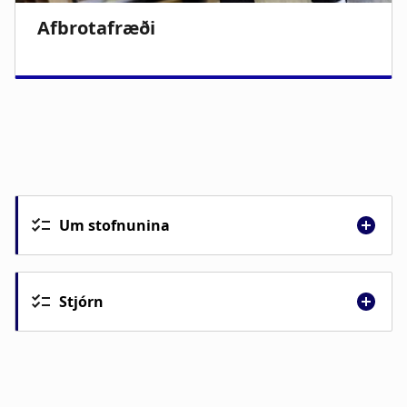
Um stofnunina
Stjórn
Helgi Gunnlaugsson