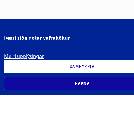
Þessi síða notar vafrakökur
Meiri upplýsingar
SAMÞYKKJA
HAFNA